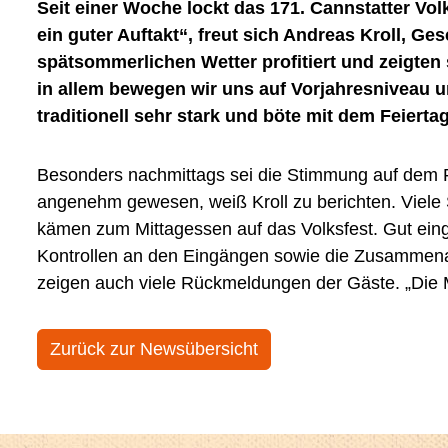
Seit einer Woche lockt das 171. Cannstatter Volk
ein guter Auftakt“, freut sich Andreas Kroll, G
spätsommerlichen Wetter profitiert und zeigten 
in allem bewegen wir uns auf Vorjahresniveau u
traditionell sehr stark und böte mit dem Feier
Besonders nachmittags sei die Stimmung auf dem F
Wasenbesuchern ein gutes Grundgefühl, ohne dabei
angenehm gewesen, weiß Kroll zu berichten. Viele 
Andreas Kroll. Eine gute Entwicklung zeichnet si
kämen zum Mittagessen auf das Volksfest. Gut eing
Wohngebieten ab. Die Verkehrsmaßnahmen in den S
Kontrollen an den Eingängen sowie die Zusammenarb
zeigen auch viele Rückmeldungen der Gäste. „Di
Zurück zur Newsübersicht