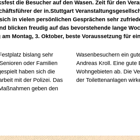
sfest die Besucher auf den Wasen. Zeit für den Veran
eschäftsführer der in.Stuttgart Veranstaltungsgesells
sich in vielen persönlichen Gesprächen sehr zufried
nd blicken freudig auf das bevorstehende lange Woch
tag am Montag, 3. Oktober, beste Voraussetzung für 
estplatz bislang sehr
 abzuschrecken“, sagt
Senioren oder Familien
ch in den angrenzenden
espielt haben sich die
traßen und der Aufbau
eit mit der Polizei. Das
der Toilettenanlagen wir
e Maßnahmen geben den