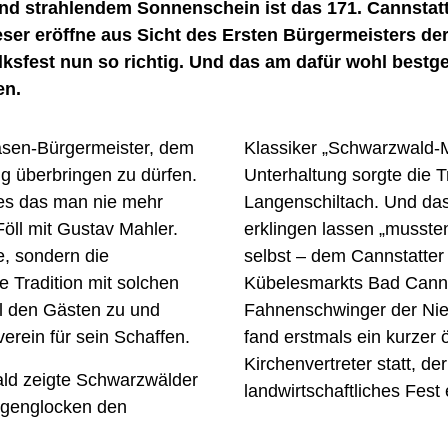
nd strahlendem Sonnenschein ist das 171. Cannstatte
ser eröffne aus Sicht des Ersten Bürgermeisters der
lksfest nun so richtig. Und das am dafür wohl bestg
en.
Wasen-Bürgermeister, dem
Klassiker „Schwarzwald-M
g überbringen zu dürfen.
Unterhaltung sorgte die 
nes das man nie mehr
Langenschiltach. Und das
Föll mit Gustav Mahler.
erklingen lassen „musste
e, sondern die
selbst – dem Cannstatter
 Tradition mit solchen
Kübelesmarkts Bad Cannst
ll den Gästen zu und
Fahnenschwinger der Nie
erein für sein Schaffen.
fand erstmals ein kurzer
Kirchenvertreter statt, d
ld zeigte Schwarzwälder
landwirtschaftliches Fest 
iegenglocken den