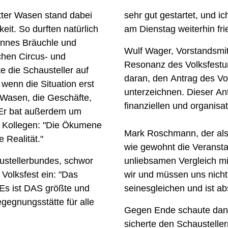
atter Wasen stand dabei
sehr gut gestartet, und 
it. So durften natürlich
am Dienstag weiterhin fri
hannes Bräuchle und
Wulf Wager, Vorstandsmitg
schen Circus- und
Resonanz des Volksfestum
te die Schausteller auf
daran, den Antrag des Vol
 wenn die Situation erst
unterzeichnen. Dieser An
 Wasen, die Geschäfte,
finanziellen und organis
 Er bat außerdem um
em Kollegen: "Die Ökumene
Mark Roschmann, der als
e Realität."
wie gewohnt die Veransta
ustellerbundes, schwor
unliebsamen Vergleich mi
 Volksfest ein: "Das
wir und müssen uns nicht
. Es ist DAS größte und
seinesgleichen und ist ab
Begegnungsstätte für alle
Gegen Ende schaute dann
sicherte den Schaustell