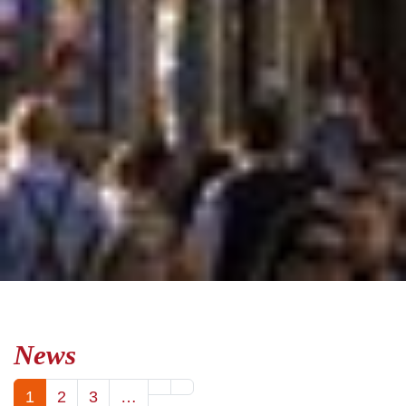
News
1
2
3
…